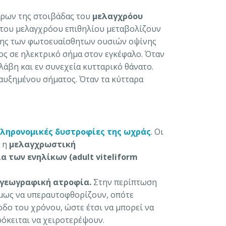
τάρων της στοιβάδας του
μελαγχρόου
α του μελαγχρόου επιθηλίου μεταβολίζουν
εσης των φωτοευαίσθητων ουσιών οψίνης
ος σε ηλεκτρικό σήμα στον εγκέφαλο. Όταν
λάβη και εν συνεχεία κυτταρικό θάνατο.
αυξημένου σήματος. Όταν τα κύτταρα
ληρονομικές δυστροφίες της ωχράς
. Οι
ι η
μελαγχρωστική
α των ενηλίκων (
adult
viteliform
 γεωγραφική ατροφία.
Στην περίπτωση
 όμως να υπεραυτοφθορίζουν, οπότε
δο του χρόνου, ώστε έτσι να μπορεί να
όκειται να χειροτερέψουν.