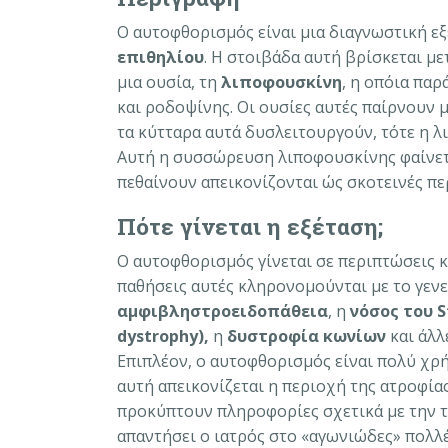
Ο αυτοφθορισμός είναι μια διαγνωστική ε
επιθηλίου
. Η στοιβάδα αυτή βρίσκεται μ
μια ουσία, τη
λιποφουσκίνη
, η οπόια πα
και ροδοψίνης. Οι ουσίες αυτές παίρνουν 
τα κύτταρα αυτά δυσλειτουργούν, τότε η λ
Αυτή η συσσώρευση λιποφουσκίνης φαίνετα
πεθαίνουν απεικονίζονται ώς σκοτεινές π
Πότε γίνεται η εξέταση;
Ο αυτοφθορισμός γίνεται σε περιπτώσεις 
παθήσεις αυτές κληρονομούνται με το γενε
αμφιβληστροειδοπάθεια
, η
νόσος του
S
dystrophy
),
η
δυστροφία κωνίων
και άλλ
Επιπλέον, ο αυτοφθορισμός είναι πολύ χρ
αυτή απεικονίζεται η περιοχή της ατροφία
προκύπτουν πληροφορίες σχετικά με την τά
απαντήσει ο ιατρός στο «αγωνιώδες» πολλ