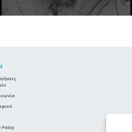
u
ογήσεις
νών
ινωνία
αφικό
 Policy