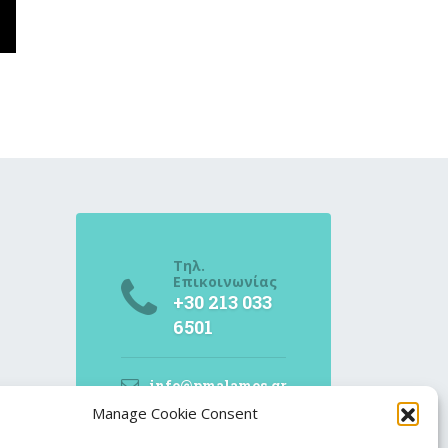
Τηλ.
Επικοινωνίας
+30 213 033
6501
info@pmalamos.gr
Manage Cookie Consent
Βασ. Σοφίας 82
(Έναντι Μεγάρου