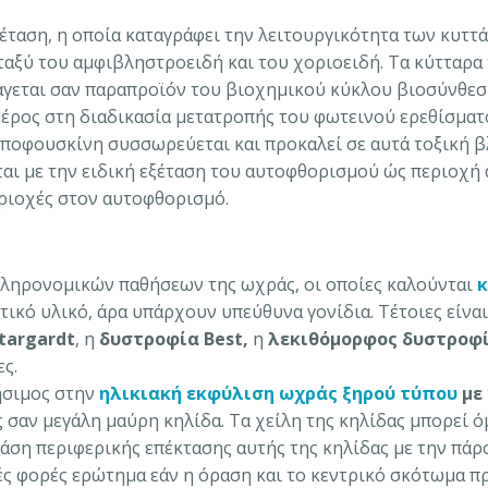
ξέταση, η οποία καταγράφει την λειτουργικότητα των κυτ
εταξύ του αμφιβληστροειδή και του χοριοειδή. Τα κύτταρ
ράγεται σαν παραπροϊόν του βιοχημικού κύκλου βιοσύνθ
μέρος στη διαδικασία μετατροπής του φωτεινού ερεθίσματ
ιποφουσκίνη συσσωρεύεται και προκαλεί σε αυτά τοξική β
ι με την ειδική εξέταση του αυτοφθορισμού ώς περιοχή 
εριοχές στον αυτοφθορισμό.
κληρονομικών παθήσεων της ωχράς, οι οποίες καλούνται
κ
τικό υλικό, άρα υπάρχουν υπεύθυνα γονίδια. Τέτοιες είνα
targardt
, η
δυστροφία
Best
,
η
λεκιθόμορφος δυστροφί
ες.
ήσιμος στην
ηλικιακή εκφύλιση ωχράς ξηρού τύπου
με
ς σαν μεγάλη μαύρη κηλίδα. Τα χείλη της κηλίδας μπορεί
ση περιφερικής επέκτασης αυτής της κηλίδας με την πάρο
ές φορές ερώτημα εάν η όραση και το κεντρικό σκότωμα πρ