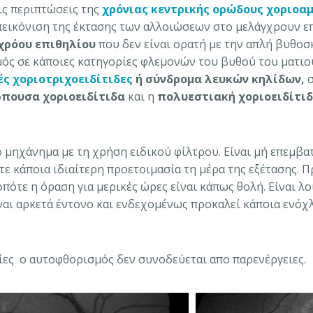
ις περιπτώσεις της
χρόνιας κεντρικής ορώδους χοριο
απεικόνιση της έκτασης των αλλοιώσεων στο μελάγχρουν επ
χρόου επιθηλίου
που δεν είναι ορατή με την απλή βυθο
μός σε κάποιες κατηγορίες φλεμονών του βυθού του ματιο
ές
χοριοτριχοειδίτιδες
ή σύνδρομα λευκών κηλίδων,
ρπουσα χοριοειδίτιδα
και η
πολυεστιακή χοριοειδίτι
ό μηχάνημα με τη χρήση ειδικού φίλτρου. Είναι μή επεμβα
ε κάποια ιδιαίτερη προετοιμασία τη μέρα της εξέτασης. Π
πότε η όραση για μερικές ώρες είναι κάπως θολή. Είναι 
αι αρκετά έντονο και ενδεχομένως προκαλεί κάποια ενόχλ
φίες ο αυτοφθορισμός δεν συνοδεύεται απο παρενέργειες.