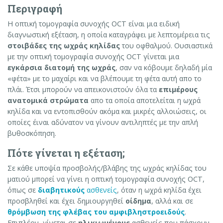
Περιγραφή
Η οπτική τομογραφία συνοχής OCT είναι μια ειδική
διαγνωστική εξέταση, η οποία καταγράφει με λεπτομέρεια τις
στοιβάδες της ωχράς κηλίδας
του οφθαλμού. Ουσιαστικά
με την οπτική τομογραφία συνοχής OCT γίνεται μια
εγκάρσια διατομή της ωχράς
, σαν να κόβουμε δηλαδή μία
«φέτα» με το μαχαίρι και να βλέπουμε τη φέτα αυτή απο το
πλάι. Έτσι μπορούν να απεικονιστούν όλα τα
επιμέρους
ανατομικά στρώματα
απο τα οποία αποτελείται η ωχρά
κηλίδα και να εντοπισθούν ακόμα και μικρές αλλοιώσεις, οι
οποίες έιναι αδύνατον να γίνουν αντιληπτές με την απλή
βυθοσκόπηση.
Πότε γίνεται η εξέταση;
Σε κάθε υποψία προσβολής/βλάβης της ωχράς κηλίδας του
ματιού μπορεί να γίνει η οπτική τομογραφία συνοχής OCT,
όπως σε
διαβητικούς
ασθενείς
, όταν η ωχρά κηλίδα έχει
προσβληθεί και έχει δημιουργηθεί
οίδημα
, αλλά και σε
θρόμβωση της φλέβας του αμφιβληστροειδούς
.
Επιπλέον, γίνεται σε
ηλικιωμένους
ασθενείς που πάσχουν