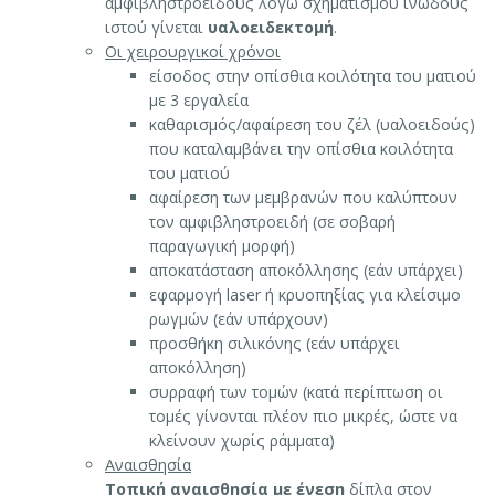
αμφιβληστροειδούς λόγω σχηματισμού ινώδους
ιστού γίνεται
υαλοειδεκτομή
.
Οι χειρουργικοί χρόνοι
είσοδος στην οπίσθια κοιλότητα του ματιού
με 3 εργαλεία
καθαρισμός/αφαίρεση του ζέλ (υαλοειδούς)
που καταλαμβάνει την οπίσθια κοιλότητα
του ματιού
αφαίρεση των μεμβρανών που καλύπτουν
τον αμφιβληστροειδή (σε σοβαρή
παραγωγική μορφή)
αποκατάσταση αποκόλλησης (εάν υπάρχει)
εφαρμογή laser ή κρυοπηξίας για κλείσιμο
ρωγμών (εάν υπάρχουν)
προσθήκη σιλικόνης (εάν υπάρχει
αποκόλληση)
συρραφή των τομών (κατά περίπτωση οι
τομές γίνονται πλέον πιο μικρές, ώστε να
κλείνουν χωρίς ράμματα)
Αναισθησία
Τοπική αναισθησία με ένεση
δίπλα στον