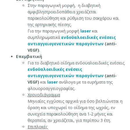
Στην παραγωγική μορφή, η διαβητική
αμφιβληστροειδοπάθεια χρειάζεται
παρακολούθηση και ρύθμιση του σακχάρου και
της αρτηριακής πίεσης.
Για την παραγωγική μορφή
laser
και
συμπληρωματικά
ενδοϋαλοειδικές ενέσεις
αντιαγγειογενετικών παραγόντων
(anti-
VEGF)
.
Επεμβατική
Για το διαβητικό οίδημα ενδοϋαλοειδικές ενέσεις
ενδοϋαλοειδικές ενέσεις
αντιαγγειογενετικών παραγόντων
(anti-
VEGF)
και
laser
ανάλογα με τα ευρήματα της
φλουοροαγγειογραφίας.
Χρονοδιάγραμμα
Μηνιαίες εγχύσεις αρχικά για όσο βελτιώνεται η
όραση και υποχωρεί το οίδημα της ωχράς, εν
συνεχεία παρακολούθηση ανα 1-2 μήνες και
θεραπεία, αν χρειάζεται, για περίπου 3 έτη.
Επιπλοκές