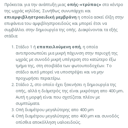
Πρόκειται για την ανάπτυξη μιας
οπής-«τρύπας»
στο κέντρο
της ωχράς κηλίδας. Συνήθως συνυπάρχει και
επιαμφιβληστροειδική μεμβράνη
η οποία ασκεί έλξη στην
επιφάνεια του αμφιβληστροειδούς και μπορεί έτσι να
συμβάλλει στην δημιουργία της οπής. Διακρίνονται τα εξής
στάδια:
Στάδιο 1 ή
επαπειλούμενη οπή
, η οποία
αντιπροσωπεύει μια μικρή πάχυνση στην περιοχή της
ωχράς με συνοδό μικρή υπέγερση στο κατώτερο έξω
τμήμα της, στη στοιβάδα των φωτουποδοχέων. Το
στάδιο αυτό μπορεί να υποστρέψει και να μην
προχωρήσει περαιτέρω.
Στάδιο 2
,
στο οποίο έχει ξεκινήσει η δημιουργία της
οπής, αλλά η διάμετρός της είναι μικρότερη απο 400 μm
.
Αυτή η μορφή είναι που σχετίζεται πλέον με
συμπτώματα.
Οπή διαμέτρου μεγαλύτερης απο 400 μm
Οπή διαμέτρου μεγαλύτερης απο 400 μm και συνοδός
οπίσθια αποκόλληση υαλοειδούς.