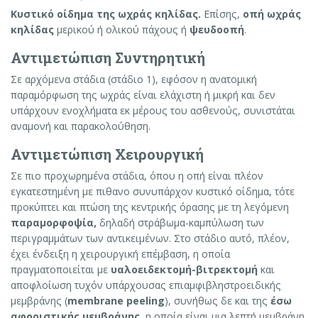
Κυστικό οίδημα της ωχράς κηλίδας.
Επίσης,
οπή ωχράς
κηλίδας
μερικού ή ολικού πάχους ή
ψευδοοπή
.
Αντιμετώπιση Συντηρητική
Σε αρχόμενα στάδια (στάδιο 1), εφόσον η ανατομική
παραμόρφωση της ωχράς είναι ελάχιστη ή μικρή και δεν
υπάρχουν ενοχλήματα εκ μέρους του ασθενούς, συνιστάται
αναμονή και παρακολούθηση.
Αντιμετώπιση Χειρουργική
Σε πιο προχωρημένα στάδια, όπου η οπή είναι πλέον
εγκατεστημένη με πιθανο συνυπάρχον κυστικό οίδημα, τότε
προκύπτει και πτώση της κεντρικής όρασης με τη λεγόμενη
παραμορφοψία,
δηλαδή στράβωμα-καμπύλωση των
περιγραμμάτων των αντικειμένων. Στο στάδιο αυτό, πλέον,
έχει ένδειξη η χειρουργική επέμβαση, η οποία
πραγματοποιείται με
υαλοειδεκτομή-βιτρεκτομή
και
αποφλοίωση τυχόν υπάρχουσας επιαμφιβληστροειδικής
μεμβράνης (
membrane peeling
), συνήθως δε και της
έσω
αφοριστικής μεμβράνης,
η οποία είναι μια λεπτή μεμβράνη