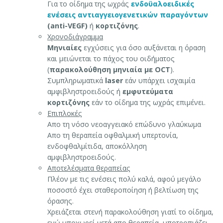
Για το οίδημα της ωχράς
ενδοϋαλοειδικές
ενέσεις αντιαγγειογενετικών παραγόντων
(anti-VEGF)
ή
κορτιζόνης
.
Χρονοδιάγραμμα
Μηνιαίες
εγχύσεις για όσο αυξάνεται η όραση
και μειώνεται το πάχος του οιδήματος
(
παρακολούθηση μηνιαία με OCT
).
Συμπληρωματικά
laser
εάν υπάρχει ισχαιμία
αμφιβληστροειδούς ή
εμφυτεύματα
κορτιζόνης
εάν το οίδημα της ωχράς επιμένει.
Επιπλοκές
Απο τη νόσο νεοαγγειακό επώδυνο γλαύκωμα
Απο τη θεραπεία οφθαλμική υπερτονία,
ενδοφθαλμίτιδα, αποκόλληση
αμφιβληστροειδούς.
Αποτελέσματα θεραπείας
Πλέον με τις ενέσεις πολύ καλά, αφού μεγάλο
ποσοστό έχει σταθεροποίηση ή βελτίωση της
όρασης.
Χρειάζεται στενή παρακολούθηση γιατί το οίδημα,
ενώ υποχωρεί μετά απο θεραπεία, υποτροπιάζει