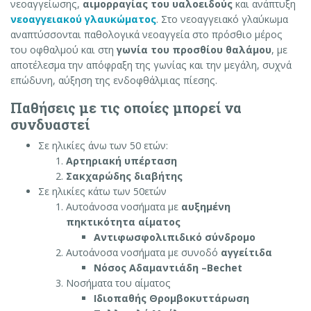
νεοαγγείωσης,
αιμορραγίας του υαλοειδούς
και ανάπτυξη
νεοαγγειακού γλαυκώματος
. Στο νεοαγγειακό γλαύκωμα
αναπτύσσονται παθολογικά νεοαγγεία στο πρόσθιο μέρος
του οφθαλμού και στη
γωνία του προσθίου θαλάμου
, με
αποτέλεσμα την απόφραξη της γωνίας και την μεγάλη, συχνά
επώδυνη, αύξηση της ενδοφθάλμιας πίεσης.
Παθήσεις με τις οποίες μπορεί να
συνδυαστεί
Σε ηλικίες άνω των 50 ετών:
Αρτηριακή υπέρταση
Σακχαρώδης διαβήτης
Σε ηλικίες κάτω των 50ετών
Αυτοάνοσα νοσήματα με
αυξημένη
πηκτικότητα αίματος
Αντιφωσφολιπιδικό σύνδρομο
Αυτοάνοσα νοσήματα με συνοδό
αγγείτιδα
Νόσος Αδαμαντιάδη –Bechet
Νοσήματα του αίματος
Ιδιοπαθής Θρομβοκυττάρωση