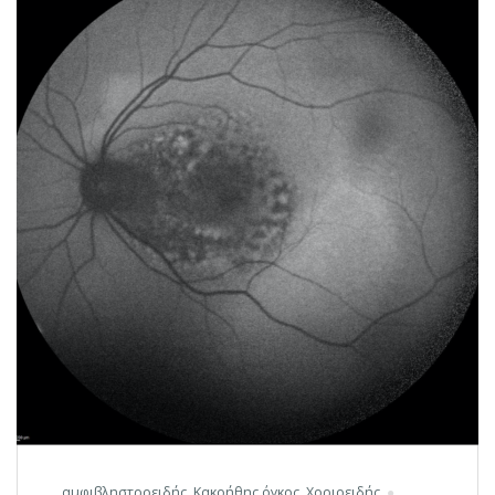
αμφιβληστροειδής
,
Κακοήθης όγκος
,
Χοριοειδής