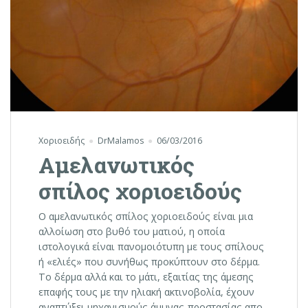
Χοριοειδής
DrMalamos
06/03/2016
Αμελανωτικός
σπίλος χοριοειδούς
Ο αμελανωτικός σπίλος χοριoειδούς είναι μια
αλλοίωση στο βυθό του ματιού, η οποία
ιστολογικά είναι πανομοιότυπη με τους σπίλους
ή «ελιές» που συνήθως προκύπτουν στο δέρμα.
Το δέρμα αλλά και το μάτι, εξαιτίας της άμεσης
επαφής τους με την ηλιακή ακτινοβολία, έχουν
αναπτύξει μηχανισμούς άμυνας-προστασίας απο