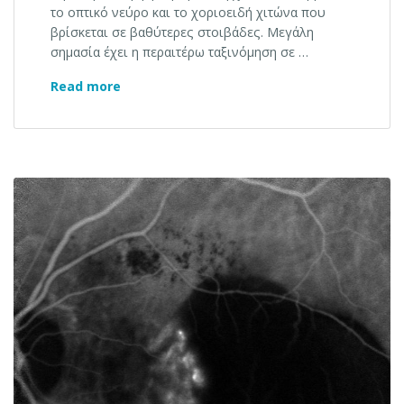
το οπτικό νεύρο και το χοριοειδή χιτώνα που
βρίσκεται σε βαθύτερες στοιβάδες. Μεγάλη
σημασία έχει η περαιτέρω ταξινόμηση σε …
Ραγοειδίτιδα με λευκές κηλίδες στο βυθό
Read more