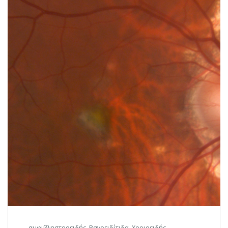
αμφιβληστροειδής
,
Ραγοειδίτιδα
,
Χοριοειδής
,