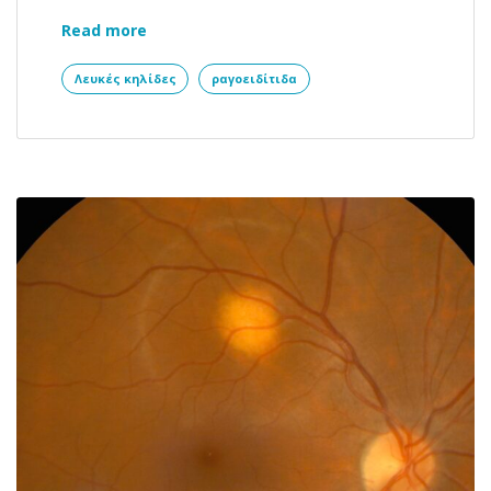
Σύνδρομο πολλαπλών εφήμερων λευκών
Read more
Λευκές κηλίδες
ραγοειδίτιδα