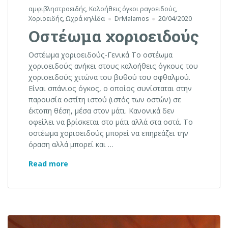
αμφιβληστροειδής
,
Καλοήθεις όγκοι ραγοειδούς
,
Χοριοειδής
,
Ωχρά κηλίδα
DrMalamos
20/04/2020
Οστέωμα χοριοειδούς
Οστέωμα χοριοειδούς-Γενικά Το οστέωμα
χοριοειδούς ανήκει στους καλοήθεις όγκους του
χοριοειδούς χιτώνα του βυθού του οφθαλμού.
Είναι σπάνιος όγκος, ο οποίος συνίσταται στην
παρουσία οστίτη ιστού (ιστός των οστών) σε
έκτοπη θέση, μέσα στον μάτι. Κανονικά δεν
οφείλει να βρίσκεται στο μάτι αλλά στα οστά. Το
οστέωμα χοριοειδούς μπορεί να επηρεάζει την
όραση αλλά μπορεί και …
Οστέωμα χοριοειδούς
Read more