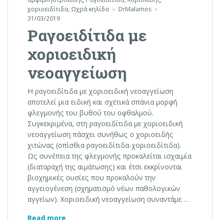
χοριοειδίτιδα
,
Ωχρά κηλίδα
DrMalamos
31/03/2019
Ραγοειδίτιδα με
χοριοειδική
νεοαγγείωση
Η ραγοειδίτιδα με χοριοειδική νεοαγγείωση
αποτελεί μια ειδική και σχετικά σπάνια μορφή
φλεγμονής του βυθού του οφθαλμού.
Συγκεκριμένα, στη ραγοειδίτιδα με χοριοειδική
νεοαγγείωση πάσχει συνήθως ο χοριοειδής
χιτώνας (οπίσθια ραγοειδίτιδα-χοριοειδίτιδα).
Ως συνέπεια της φλεγμονής προκαλείται ισχαιμία
(διαταραχή της αιμάτωσης) και έτσι εκκρίνονται
βιοχημικές ουσίες που προκαλούν την
αγγειογένεση (σχηματισμό νέων παθολογικών
αγγείων). Χοριοειδική νεοαγγείωση συναντάμε …
Ραγοειδίτιδα με χοριοειδική νεοαγγείωση
Read more