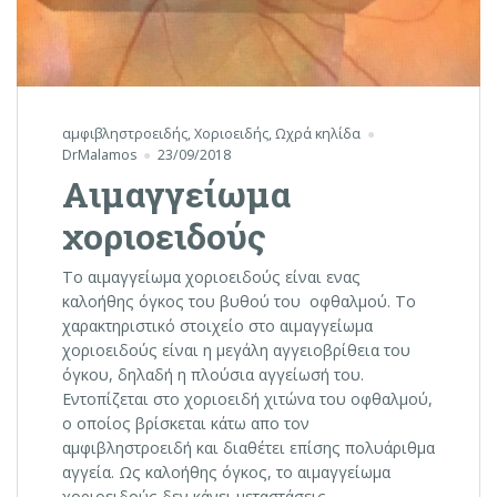
αμφιβληστροειδής
,
Χοριοειδής
,
Ωχρά κηλίδα
DrMalamos
23/09/2018
Αιμαγγείωμα
χοριοειδούς
Το αιμαγγείωμα χοριοειδούς είναι ενας
καλοήθης όγκος του βυθού του οφθαλμού. Το
χαρακτηριστικό στοιχείο στο αιμαγγείωμα
χοριοειδούς είναι η μεγάλη αγγειοβρίθεια του
όγκου, δηλαδή η πλούσια αγγείωσή του.
Εντοπίζεται στο χοριοειδή χιτώνα του οφθαλμού,
ο οποίος βρίσκεται κάτω απο τον
αμφιβληστροειδή και διαθέτει επίσης πολυάριθμα
αγγεία. Ως καλοήθης όγκος, το αιμαγγείωμα
χοριοειδούς δεν κάνει μεταστάσεις …