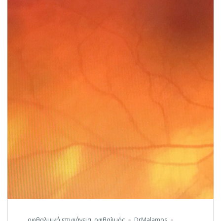
οφθαλμική επιφάνεια
,
οφθαλμός
DrMalamos