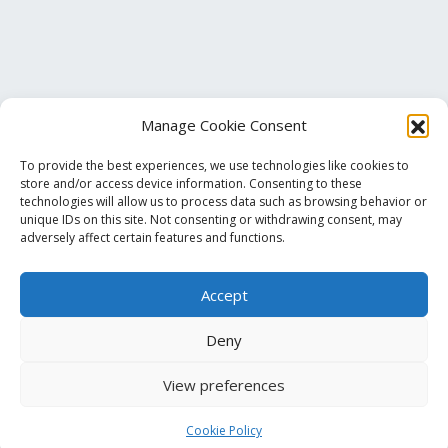
Manage Cookie Consent
To provide the best experiences, we use technologies like cookies to
store and/or access device information. Consenting to these
technologies will allow us to process data such as browsing behavior or
unique IDs on this site. Not consenting or withdrawing consent, may
Τηλ. Επικοινωνίας
+30 213 033 6501
adversely affect certain features and functions.
info@pmalamos.gr
Accept
Βασ. Σοφίας 82 (Έναντι Μεγάρου Μουσικής)
Deny
View preferences
© 2023
pmalamos.gr
All Rights Reserved. | Created by
Quantum BITS
Cookie Policy