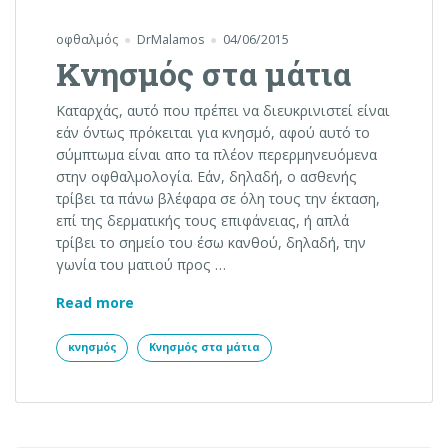
οφθαλμός
DrMalamos
04/06/2015
Κνησμός στα μάτια
Καταρχάς, αυτό που πρέπει να διευκρινιστεί είναι
εάν όντως πρόκειται για κνησμό, αφού αυτό το
σύμπτωμα είναι απο τα πλέον περερμηνευόμενα
στην οφθαλμολογία. Εάν, δηλαδή, o ασθενής
τρίβει τα πάνω βλέφαρα σε όλη τους την έκταση,
επί της δερματικής τους επιφάνειας, ή απλά
τρίβει το σημείο του έσω κανθού, δηλαδή, την
γωνία του ματιού προς …
Κνησμός στα μάτια
Read more
κνησμός
Κνησμός στα μάτια