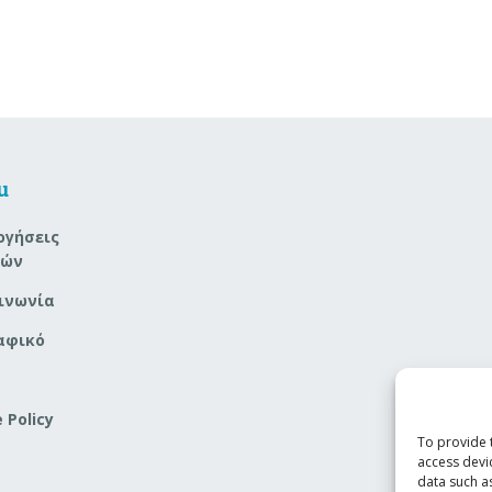
u
ογήσεις
νών
ινωνία
αφικό
 Policy
To provide 
access devi
data such a