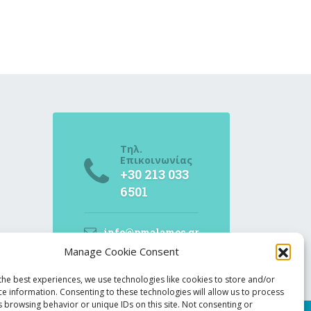
Τηλ.
Επικοινωνίας
+30 213 033
6501
info@pmalamos.gr
Manage Cookie Consent
Βασ. Σοφίας 82
(Έναντι Μεγάρου
the best experiences, we use technologies like cookies to store and/or
Μουσικής)
ce information. Consenting to these technologies will allow us to process
s browsing behavior or unique IDs on this site. Not consenting or