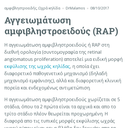
αμφιβληστροειδής
,
Ωχρά κηλίδα
DrMalamos
08/10/2017
Αγγειωμάτωση
αμφιβληστροειδούς (RAP)
Η αγγειωμάτωση αμφιβληστροειδούς ή RAP στη
διεθνή ορολογία (συντομογραφία της retinal
angiomatous proliferation) αποτελεί μια ειδική μορφή
εκφύλισης της ωχράς κηλίδας
, η οποία έχει
διαφορετικό παθογενετικό μηχανισμό (δηλαδή
μηχανισμό εμφάνισης), αλλά και διαφορετική κλινική
πορεία και ενδεχομένως αντιμετώπιση.
Η αγγειωμάτωση αμφιβληστροειδούς χωρίζεται σε 5
στάδια, όπου τα 2 πρώτα είναι τα αρχικά και απο το
τρίτο στάδιο πλέον θεωρείται προχωρημένη. Η
διαφορά απο τις τυπικές μορφές εκφύλισης ωχράς
υγρού τύπου είναι οτι η βλάβη δεν ξεκινάει απο τη