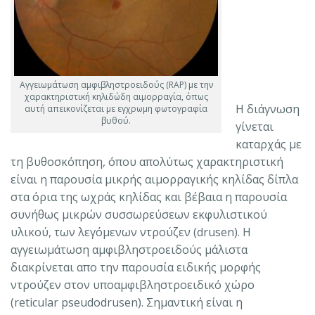
Αγγειωμάτωση αμφιβληστροειδούς (RAP) με την
χαρακτηριστική κηλιδώδη αιμορραγία, όπως
Η διάγνωση
αυτή απεικονίζεται με εγχρωμη φωτογραφία
βυθού.
γίνεται
καταρχάς με
τη βυθοσκόπηση, όπου απολύτως χαρακτηριστική
είναι η παρουσία μικρής αιμορραγικής κηλίδας δίπλα
στα όρια της ωχράς κηλίδας και βέβαια η παρουσία
συνήθως μικρών συσσωρεύσεων εκφυλιστικού
υλικού, των λεγόμενων ντρούζεν (drusen). Η
αγγειωμάτωση αμφιβληστροειδούς μάλιστα
διακρίνεται απο την παρουσία ειδικής μορφής
ντρούζεν στον υποαμφιβληστροειδικό χώρο
(reticular pseudodrusen). Σημαντική είναι η