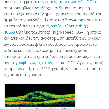
απεικόνιση με
οπτική τομογραφία συνοχής (OCT)
,
όπου συνήθως προεξάρχει οίδημα υπο μορφή
κύστεων (κυστικό οίδημα ωχράς) στο εσωτερικό του
αμφιβληστροειδούς. Η οριστική διάγνωση προκύπτει
με απεικόνιση με
αγγειογραφία ινδοκυανίνης
(ICGA)
υψηλής ταχύτητας (high-speed ICGA), η οποία
και απεικονίζει την αναστόμωση μεταξύ των μικρών
αγγείων του αμφιβληστροειδούς που προκαλεί το
οίδημα και την αποκόλληση του μελαγχρόου
επιθηλίου στην ωχρά κηλίδα. Σήμερα πάντως, η νέα
αγγειογραφία χωρίς σκιαγραφικό
(OCT-Αγγειογραφία)
μπορεί να δείξει τη βλάβη χωρίς να απαιτείται πάντα
η χρήση σκιαγραφικών.