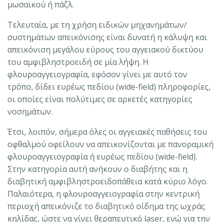
μωσαϊκού ή πάζλ.
Τελευταία, με τη χρήση ειδικών μηχανημάτων/
συστημάτων απεικόνισης είναι δυνατή η κάλυψη και
απεικόνιση μεγάλου εύρους του αγγειακού δικτύου
του αμφιβληστροειδή σε μία λήψη. Η
φλουροαγγειογραφία, εφόσον γίνει με αυτό τον
τρόπο, δίδει ευρέως πεδίου (wide-field) πληροφορίες,
οι οποίες είναι πολύτιμες σε αρκετές κατηγορίες
νοσημάτων.
Έτσι, λοιπόν, σήμερα όλες οι αγγειακές παθήσεις του
οφθαλμού οφείλουν να απεικονίζονται με πανοραμική
φλουροαγγειογραφία ή ευρέως πεδίου (wide-field).
Στην κατηγορία αυτή ανήκουν ο διαβήτης και η
διαβητική αμφιβληστροειδοπάθεια κατά κύριο λόγο.
Παλαιότερα, η φλουροαγγειογραφία στην κεντρική
περιοχή απεικόνιζε το διαβητικό οίδημα της ωχράς
κηλίδας, ώστε να γίνει θεραπευτικό laser, ενώ για την