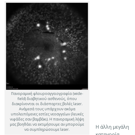
Πανοραμική φλουροαγγειογραφία (wide-
field) διαβητικού ασθενούς, όπου
διακρίνονται οι διάσπαρτες βολές laser.
Ανάμεσά τους υπάρχουν ακόμα
υπολειπόμενες εστίες νεοαγγείων (λευκές
νιφάδες σαν βαμβάκι). Η πανοραμική λήψη
μας βοηθάει να εκτιμήσουμε αν μπορούμε
Η άλλη μεγάλη
να συμπληρώσουμε laser.
κατηγορία