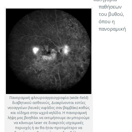
παθήσεων
του βυθού,
όπου η
πανοραμική
Πανοραμική φλουροαγγειογραφία (wide-field)
διαβητικού ασθενούς, Διακρίνονται εστίες
νεοαγγείων (λευκές νιφάδες σαν βαμβάκι) καθώς
και οίδημα στην ωχρά κηλίδα. Η πανοραμική
λήψη μας βοηθάει να εκτιμήσουμε αν μπορούμε
να κάνουμε laser σε διακριτές ισχαιμικές
περιοχές ή αν θα ήταν προτιμότερο να