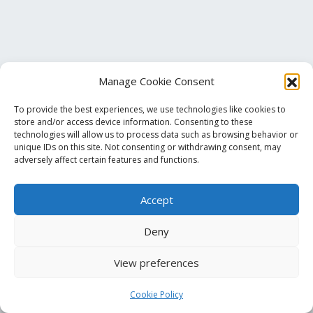
Manage Cookie Consent
To provide the best experiences, we use technologies like cookies to
store and/or access device information. Consenting to these
technologies will allow us to process data such as browsing behavior or
unique IDs on this site. Not consenting or withdrawing consent, may
Τηλ. Επικοινωνίας
+30 213 033 6501
adversely affect certain features and functions.
Accept
info@pmalamos.gr
Βασ. Σοφίας 82 (Έναντι Μεγάρου Μουσικής)
Deny
View preferences
Cookie Policy
© 2023
pmalamos.gr
All Rights Reserved. | Created by
Quantum BITS