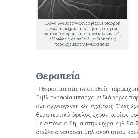
Εικόνα φλουροαγγειογραφίας με διαρροή
ρινικά της ωχράς, προς την περιοχή του
υοπτικού νεύρου, απο τις ανευρυσματικές
αλλοιώσεις, σε ασθενή με ιδιοπαθείς
παραωχρικές τηλεγγειεκτασίες.
Θεραπεία
Η θεραπεία στις ιδιοπαθείς παραωχρικ
βιβλιογραφία υπάρχουν διάφορες παρε
αντιαγγειογενετικές εγχύσεις. Όλες 
θεραπευτικό όφελος έχουν κυρίως όσ
με έντονο οίδημα στην ωχρά κηλίδα.
απώλεια νευροεπιθηλιακού ιστού και