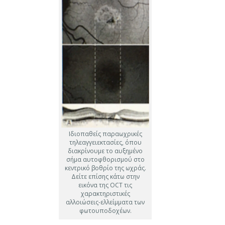
Ιδιοπαθείς παραωχρικές
τηλεαγγειεκτασίες, όπου
διακρίνουμε το αυξημένο
σήμα αυτοφθορισμού στο
κεντρικό βοθρίο της ωχράς.
Δείτε επίσης κάτω στην
εικόνα της OCT τις
χαρακτηριστικές
αλλοιώσεις-ελλείμματα των
φωτουποδοχέων.