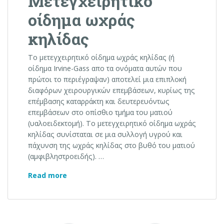
Μετεγχειρητικό
οίδημα ωχράς
κηλίδας
Το μετεγχειρητικό οίδημα ωχράς κηλίδας (ή
οίδημα Irvine-Gass απο τα ονόματα αυτών που
πρώτοι το περιέγραψαν) αποτελεί μια επιπλοκή
διαφόρων χειρουργικών επεμβάσεων, κυρίως της
επέμβασης καταρράκτη και δευτερευόντως
επεμβάσεων στο οπίσθιο τμήμα του ματιού
(υαλοειδεκτομή). Το μετεγχειρητικό οίδημα ωχράς
κηλίδας συνίσταται σε μια συλλογή υγρού και
πάχυνση της ωχράς κηλίδας στο βυθό του ματιού
(αμφιβληστροειδής). …
Μετεγχειρητικό οίδημα ωχράς κηλίδας
Read more