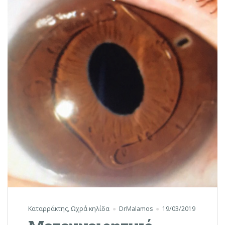
Καταρράκτης
,
Ωχρά κηλίδα
DrMalamos
19/03/2019