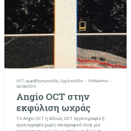
OCT
,
αμφιβληστροειδής
,
Ωχρά κηλίδα
DrMalamos
02/08/2019
Angio OCT στην
εκφύλιση ωχράς
Το Angio OCT ή αλλιώς OCT αγγειογραφία ή
αγγειογραφία χωρίς σκιαγραφικό είναι μια