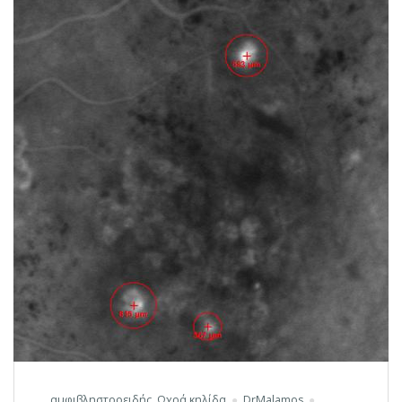
αμφιβληστροειδής
,
Ωχρά κηλίδα
DrMalamos