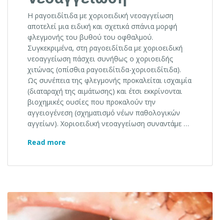
Η ραγοειδίτιδα με χοριοειδική νεοαγγείωση
αποτελεί μια ειδική και σχετικά σπάνια μορφή
φλεγμονής του βυθού του οφθαλμού.
Συγκεκριμένα, στη ραγοειδίτιδα με χοριοειδική
νεοαγγείωση πάσχει συνήθως ο χοριοειδής
χιτώνας (οπίσθια ραγοειδίτιδα-χοριοειδίτιδα).
Ως συνέπεια της φλεγμονής προκαλείται ισχαιμία
(διαταραχή της αιμάτωσης) και έτσι εκκρίνονται
βιοχημικές ουσίες που προκαλούν την
αγγειογένεση (σχηματισμό νέων παθολογικών
αγγείων). Χοριοειδική νεοαγγείωση συναντάμε …
Ραγοειδίτιδα με χοριοειδική νεοαγγείωση
Read more