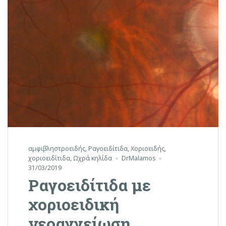
αμφιβληστροειδής
,
Ραγοειδίτιδα
,
Χοριοειδής
,
χοριοειδίτιδα
,
Ωχρά κηλίδα
DrMalamos
31/03/2019
Ραγοειδίτιδα με
χοριοειδική
νεοαγγείωση