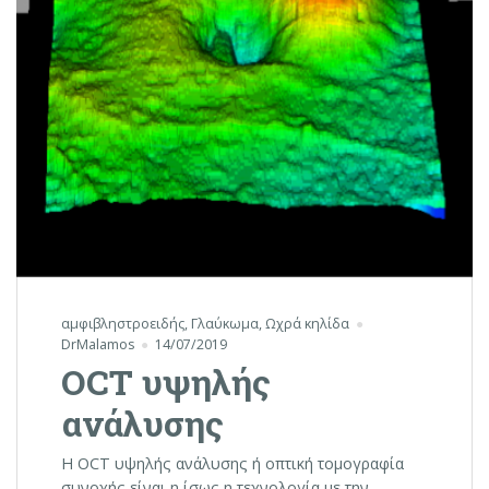
αμφιβληστροειδής
,
Γλαύκωμα
,
Ωχρά κηλίδα
DrMalamos
14/07/2019
OCT υψηλής
ανάλυσης
Η OCT υψηλής ανάλυσης ή οπτική τομογραφία
συνοχής είναι η ίσως η τεχνολογία με την