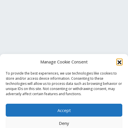
Manage Cookie Consent
To provide the best experiences, we use technologies like cookies to
store and/or access device information. Consenting to these
technologies will allow us to process data such as browsing behavior or
unique IDs on this site. Not consenting or withdrawing consent, may
Τηλ. Επικοινωνίας
+30 213 033 6501
adversely affect certain features and functions.
Accept
info@pmalamos.gr
Βασ. Σοφίας 82 (Έναντι Μεγάρου Μουσικής)
Deny