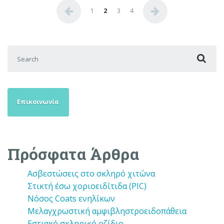
Σελιδοποίηση άρθρων
1
2
3
4
Search for:
Επικοινωνία
Πρόσφατα Άρθρα
Ασβεστώσεις στο σκληρό χιτώνα
Στικτή έσω χοριοειδίτιδα (PIC)
Νόσος Coats ενηλίκων
Μελαγχρωστική αμφιβληστροειδοπάθεια
Εστιακό σκληρικό οζίδιο