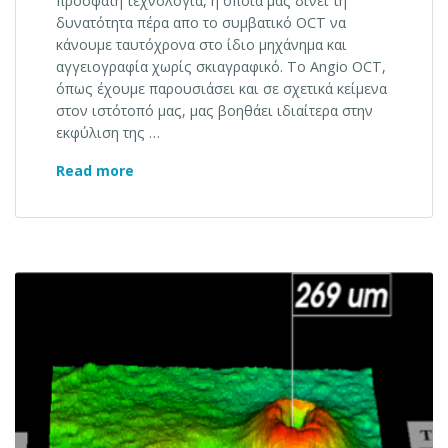
πρόσφατη τεχνολογία, η οποία μας δίνει τη
δυνατότητα πέρα απο το συμβατικό OCT να
κάνουμε ταυτόχρονα στο ίδιο μηχάνημα και
αγγειογραφία χωρίς σκιαγραφικό. Το Angio OCT,
όπως έχουμε παρουσιάσει και σε σχετικά κείμενα
στον ιστότοπό μας, μας βοηθάει ιδιαίτερα στην
εκφύλιση της …
Angio OCT στην εκφύλιση ωχράς
Read more