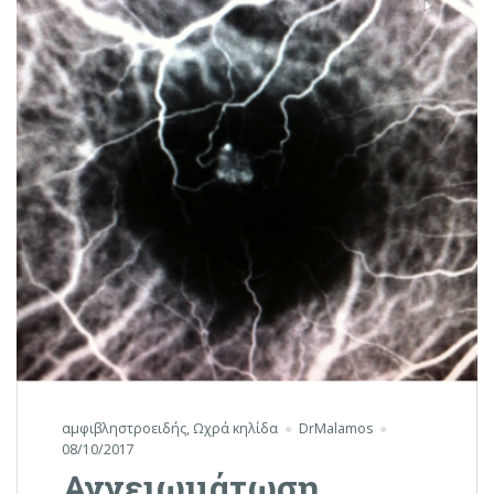
αμφιβληστροειδής
,
Ωχρά κηλίδα
DrMalamos
08/10/2017
Αγγειωμάτωση