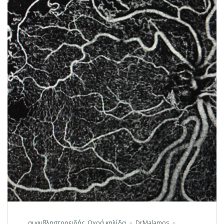
αμφιβληστροειδής
,
Ωχρά κηλίδα
DrMalamos