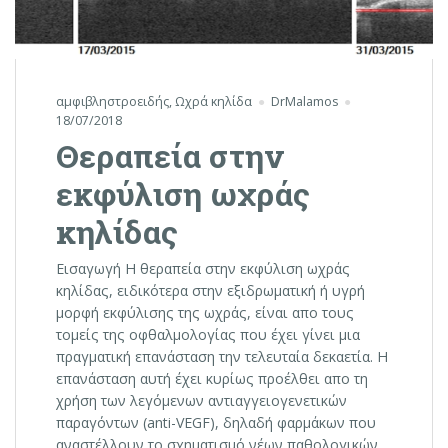
αμφιβληστροειδής
,
Ωχρά κηλίδα
DrMalamos
18/07/2018
Θεραπεία στην
εκφύλιση ωχράς
κηλίδας
Εισαγωγή Η θεραπεία στην εκφύλιση ωχράς
κηλίδας, ειδικότερα στην εξιδρωματική ή υγρή
μορφή εκφύλισης της ωχράς, είναι απο τους
τομείς της οφθαλμολογίας που έχει γίνει μια
πραγματική επανάσταση την τελευταία δεκαετία. Η
επανάσταση αυτή έχει κυρίως προέλθει απο τη
χρήση των λεγόμενων αντιαγγειογενετικών
παραγόντων (anti-VEGF), δηλαδή φαρμάκων που
αναστέλλουν το σχηματισμό νέων παθολογικών