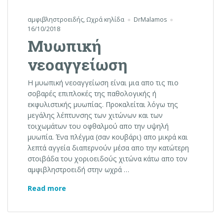
αμφιβληστροειδής
,
Ωχρά κηλίδα
DrMalamos
16/10/2018
Μυωπική
νεοαγγείωση
Η μυωπική νεοαγγείωση είναι μια απο τις πιο
σοβαρές επιπλοκές της παθολογικής ή
εκφυλιστικής μυωπίας. Προκαλείται λόγω της
μεγάλης λέπτυνσης των χιτώνων και των
τοιχωμάτων του οφθαλμού απο την υψηλή
μυωπία. Ένα πλέγμα (σαν κουβάρι) απο μικρά και
λεπτά αγγεία διαπερνούν μέσα απο την κατώτερη
στοιβάδα του χοριοειδούς χιτώνα κάτω απο τον
αμφιβληστροειδή στην ωχρά …
Μυωπική νεοαγγείωση
Read more