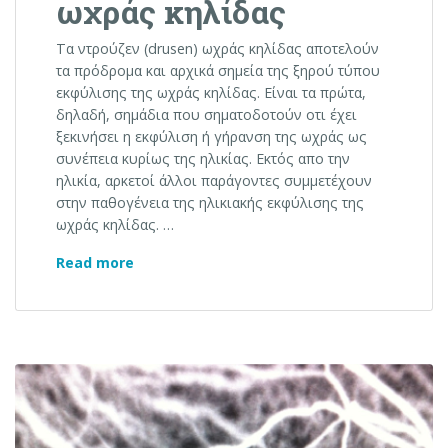
ωχράς κηλίδας
Τα ντρούζεν (drusen) ωχράς κηλίδας αποτελούν
τα πρόδρομα και αρχικά σημεία της ξηρού τύπου
εκφύλισης της ωχράς κηλίδας. Είναι τα πρώτα,
δηλαδή, σημάδια που σηματοδοτούν οτι έχει
ξεκινήσει η εκφύλιση ή γήρανση της ωχράς ως
συνέπεια κυρίως της ηλικίας. Εκτός απο την
ηλικία, αρκετοί άλλοι παράγοντες συμμετέχουν
στην παθογένεια της ηλικιακής εκφύλισης της
ωχράς κηλίδας. …
Ντρούζεν (Drusen) ωχράς κηλίδας
Read more