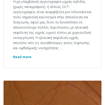
Η μη επεμβατική αγγειογραφία ωχράς κηλίδας
(χωρίς σκιαγραφικό), ή αλλιώς OCT-
αγγειογραφία, είναι αναμφίβολα μια τελευταία και
πολύ σημαντική καινοτομία στην απεικόνιση και
διάγνωση, αφού μας δίνει τη δυνατότητα να
απεικονίσουμε πολλές περιπτώσεις με ηλικιακή
εκφύλιση της ωχράς υγρού τύπου με χοριοειδική
νεοαγγείωση. Η ηλικιακή εκφύλιση ωχράς
αποτελεί απο τις συνηθέστερες αιτίες τύφλωσης
και οφθαλμικής νοσηρότητας …
Μη επεμβατική αγγειογραφία ωχράς κηλ
Read more