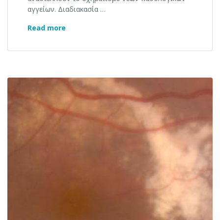
αγγείων. Διαδιακασία …
Θεραπεία στην εκφύλιση ωχράς κηλίδας
Read more