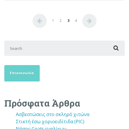
Σελιδοποίηση άρθρων
1
2
3
4
Search for:
Επικοινωνία
Πρόσφατα Άρθρα
Ασβεστώσεις στο σκληρό χιτώνα
Στικτή έσω χοριοειδίτιδα (PIC)
Νόσος Coats ενηλίκων