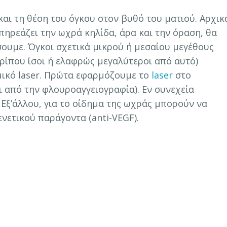
και τη θέση του όγκου στον βυθό του ματιού. Αρχικ
επηρεάζει την ωχρά κηλίδα, άρα και την όραση, θα
υμε. Όγκοι σχετικά μικρού ή μεσαίου μεγέθους
ερίπου ίσοι ή ελαφρώς μεγαλύτεροι από αυτό)
ικό laser. Πρώτα εφαρμόζουμε το
laser
στο
ι από την φλουροαγγειογραφία). Εν συνεχεία
Εξ’άλλου, για το οίδημα της ωχράς μπορούν να
ενετικού παράγοντα (anti-VEGF).