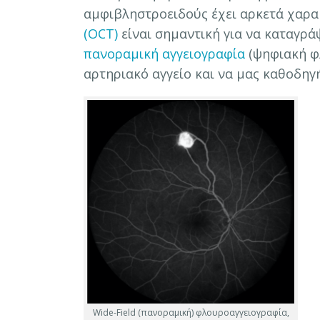
αμφιβληστροειδούς έχει αρκετά χαρα
(OCT)
είναι σημαντική για να καταγρά
πανοραμική αγγειογραφία
(ψηφιακή φλ
αρτηριακό αγγείο και να μας καθοδηγή
Wide-Field (πανοραμική) φλουροαγγειογραφία,